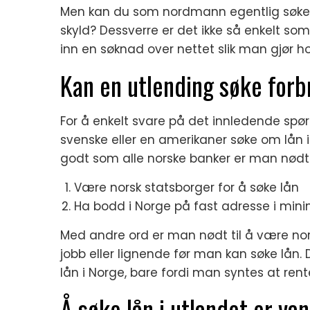
Men kan du som nordmann egentlig søke for
skyld? Dessverre er det ikke så enkelt s
inn en søknad over nettet slik man gjør h
Kan en utlending søke forb
For å enkelt svare på det innledende spør
svenske eller en amerikaner søke om lån i
godt som alle norske banker er man nødt t
Være norsk statsborger for å søke lån
Ha bodd i Norge på fast adresse i m
Med andre ord er man nødt til å være no
jobb eller lignende før man kan søke lån. D
lån i Norge, bare fordi man syntes at rent
Å søke lån i utlandet er van