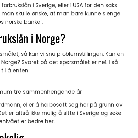
brukslån i Sverige, eller i USA for den saks
om man skulle ønske, at man bare kunne slenge
os norske banker.
rukslån i Norge?
smålet, så kan vi snu problemstillingen. Kan en
 Norge? Svaret på det spørsmålet er nei. I så
il å enten:
inimum tre sammenhengende år
rdmann, eller å ha bosatt seg her på grunn av
et er altså ikke mulig å sitte i Sverige og søke
enivået er bedre her.
skelig